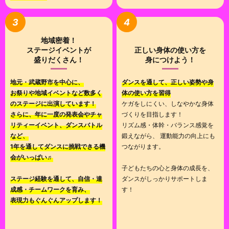
3
4
地域密着！
ステージイベントが
正しい身体の使い方を
盛りだくさん！
身につけよう！
地元・武蔵野市を中心に、
ダンスを通して、正しい姿勢や身
お祭りや地域イベントなど数多く
体の使い方を習得
のステージに出演しています！
ケガをしにくい、しなやかな身体
さらに、年に一度の発表会やチャ
づくりを目指します！
リティーイベント、ダンスバトル
リズム感・体幹・バランス感覚を
など、
鍛えながら、 運動能力の向上にも
1年を通して
ダンスに挑戦できる機
つながります。
会がいっぱい♬
子どもたちの心と身体の成長を、
ステージ経験を通して、自信・達
ダンスがしっかりサポートしま
成感・チームワークを育み、
す！
表現力もぐんぐんアップします！