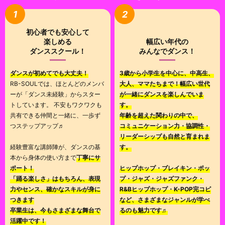
1
2
初心者でも安心して
楽しめる
幅広い年代の
ダンススクール！
みんなでダンス！
ダンスが初めてでも大丈夫！
3歳から小学生を中心に、中高生、
RB-SOULでは、ほとんどのメンバ
大人、ママたちまで！幅広い世代
ーが「ダンス未経験」からスター
が一緒にダンスを楽しんでいま
トしています。 不安もワクワクも
す。
共有できる仲間と一緒に、一歩ず
年齢を超えた関わりの中で、
つステップアップ♬
コミュニケーション力・協調性・
リーダーシップも自然と育まれま
経験豊富な講師陣が、ダンスの基
す。
本から身体の使い方まで
丁寧にサ
ポート！
ヒップホップ・ブレイキン・ポッ
「踊る楽しさ」はもちろん、表現
プ・ジャズ・ジャズファンク・
力やセンス、確かなスキルが身に
R&Bヒップホップ・K-POP完コピ
つきます
など、さまざまなジャンルが学べ
卒業生は、今もさまざまな舞台で
るのも魅力です♬
活躍中です！