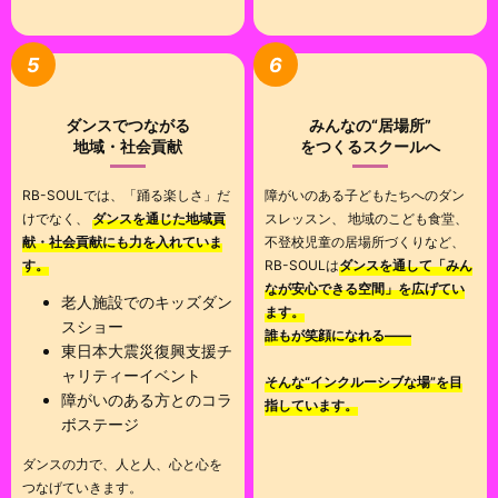
5
6
ダンスでつながる
みんなの“居場所”
地域・社会貢献
をつくるスクールへ
RB-SOULでは、「踊る楽しさ」だ
障がいのある子どもたちへのダン
けでなく、
ダンスを通じた地域貢
スレッスン、 地域のこども食堂、
献・社会貢献にも力を入れていま
不登校児童の居場所づくりなど、
す。
RB-SOULは
ダンスを通して「みん
なが安心できる空間」を広げてい
老人施設でのキッズダン
ます。
スショー
誰もが笑顔になれる――
東日本大震災復興支援チ
ャリティーイベント
そんな“インクルーシブな場”を目
障がいのある方とのコラ
指しています。
ボステージ
ダンスの力で、人と人、心と心を
つなげていきます。