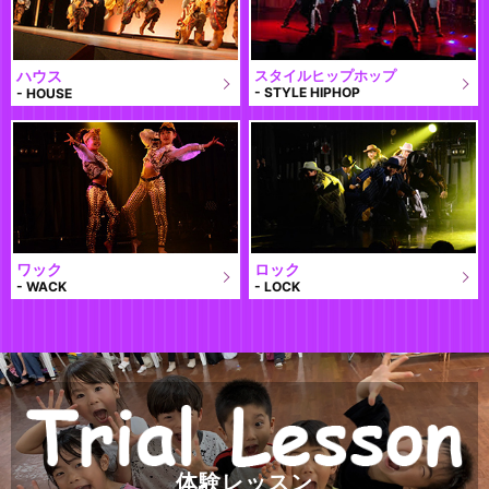
ハウス
スタイルヒップホップ
- STYLE HIPHOP
- HOUSE
ワック
ロック
- WACK
- LOCK
体験レッスン