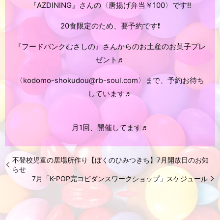
『AZDINING』さんの〈唐揚げ弁当￥100〉です‼️
20食限定のため、要予約です❗️
『フードバンクむさしの』さんからのお土産のお菓子プレ
ゼント♬
〈
kodomo-shokudou
@rb-soul.com〉まで、予約お待ち
しています♬
月1回、開催してます♬
不登校児童の居場所作り【ぼくのひみつきち】7月開放日のお知
らせ
7月「K-POP完コピダンスワークショップ」スケジュール