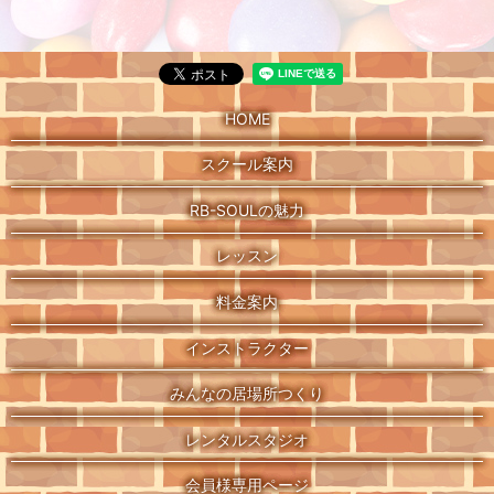
HOME
スクール案内
RB-SOULの魅力
レッスン
料金案内
インストラクター
みんなの居場所つくり
レンタルスタジオ
会員様専用ページ